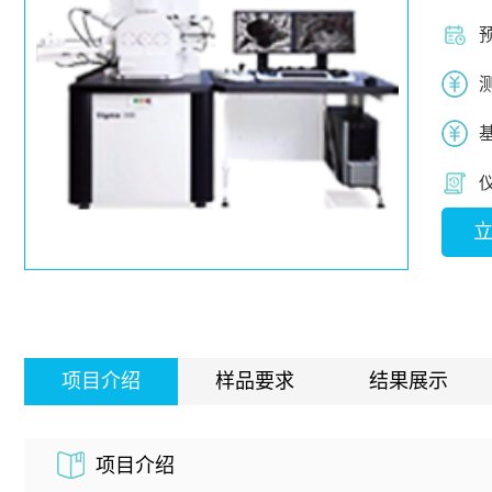
项目介绍
样品要求
结果展示
项目介绍