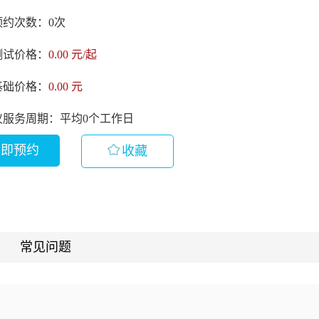
预约次数：0次
测试价格：
0.00 元/起
基础价格：
0.00 元
仪服务周期：平均0个工作日
立即预约
收藏
常见问题