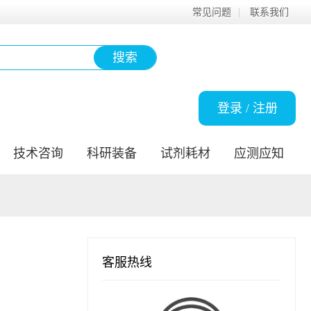
常见问题
|
联系我们
搜索
登录 / 注册
技术咨询
科研装备
试剂耗材
应测应知
客服热线