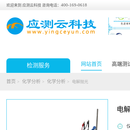
400-169-0618
欢迎来到 应测云科技 咨询电话：
网站首页
高端测
检测服务
首页
化学分析
化学分析
>
>
>
电解抛光
电
仪